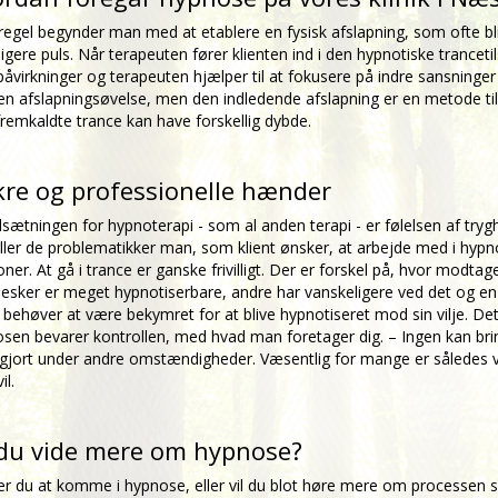
egel begynder man med at etablere en fysisk afslapning, som ofte bl
ligere puls. Når terapeuten fører klienten ind i den hypnotiske tranc
påvirkninger og terapeuten hjælper til at fokusere på indre sansning
n afslapningsøvelse, men den indledende afslapning er en metode til 
remkaldte trance kan have forskellig dybde.
ikre og professionelle hænder
sætningen for hypnoterapi - som al anden terapi - er følelsen af tryghed
ller de problematikker man, som klient ønsker, at arbejde med i hypnos
oner. At gå i trance er ganske frivilligt. Der er forskel på, hvor modtag
sker er meget hypnotiserbare, andre har vanskeligere ved det og en lil
 behøver at være bekymret for at blive hypnotiseret mod sin vilje. De
sen bevarer kontrollen, med hvad man foretager dig. – Ingen kan brin
gjort under andre omstændigheder. Væsentlig for mange er således 
il.
 du vide mere om hypnose?
r du at komme i hypnose, eller vil du blot høre mere om processen s