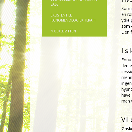
SASS
Som r
en ro
EKSISTENTIEL
ydre 
FÆNOMENOLOGISK TERAPI
som e
MÆLKEBØTTEN
Den f
I s
Forud
den e
sessi
menne
ingen
hypno
have 
man v
Vil
Ønske