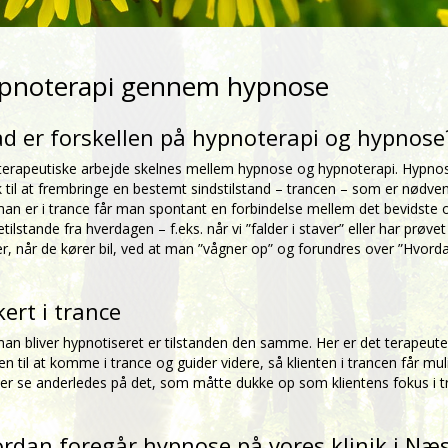
pnoterapi gennem hypnose
d er forskellen på hypnoterapi og hypnose
 terapeutiske arbejde skelnes mellem hypnose og hypnoterapi. Hypnose
k til at frembringe en bestemt sindstilstand – trancen – som er nødv
an er i trance får man spontant en forbindelse mellem det bevidste 
etilstande fra hverdagen – f.eks. når vi ”falder i staver” eller har prø
r, når de kører bil, ved at man ”vågner op” og forundres over ”Hvordan 
kert i trance
an bliver hypnotiseret er tilstanden den samme. Her er det terapeuten
ten til at komme i trance og guider videre, så klienten i trancen får 
ller se anderledes på det, som måtte dukke op som klientens fokus i t
rdan foregår hypnose på vores klinik i Næ