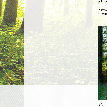
på T
Psyko
Sjæll
Vi ha