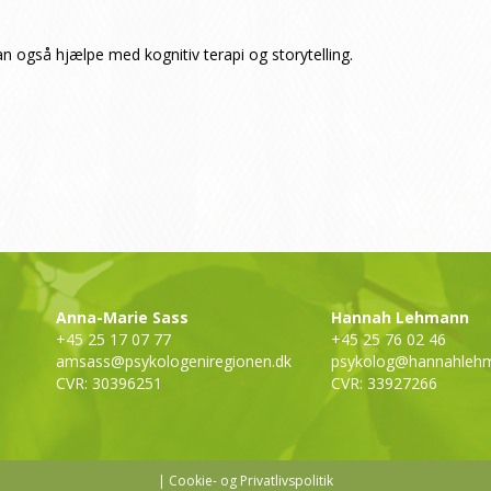
kan også hjælpe med
kognitiv terapi
og
storytelling
.
Anna-Marie Sass
Hannah Lehmann
+45 25 17 07 77
+45 25 76 02 46
amsass@psykologeniregionen.dk
psykolog@hannahleh
CVR: 30396251
CVR: 33927266
|
Cookie- og Privatlivspolitik