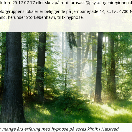
elefon
25 17 07 77
eller skriv på mail:
amsass@psykologeniregionen.d
loggruppens lokaler er beliggende på Jernbanegade 14, st. tv., 4700 N
and, herunder Storkøbenhavn, til fx hypnose.
r mange års erfaring med hypnose på vores klinik i Næstved.