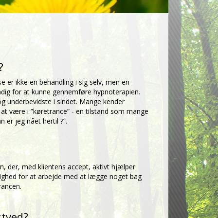
?
 er ikke en behandling i sig selv, men en
endig for at kunne gennemføre hypnoterapien.
og underbevidste i sindet. Mange kender
vet at være i ”køretrance” - en tilstand som mange
er jeg nået hertil ?”.
, der, med klientens accept, aktivt hjælper
mulighed for at arbejde med at lægge noget bag
rancen.
stved?