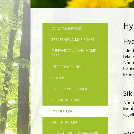
Hy
ANNA-MARIE SASS
Hva
TERAPI ANNA-MARIE SASS
I det
SUPERVISION ANNA-MARIE
SASS
tekni
Når m
LEDERCOACHING
tranc
kende
KURSER
JOB OG SYGEFRAVÆR
Sik
KOGNITIV TERAPI
Når m
klien
HYPNOTERAPI
sig e
NARRATIV TERAPI
Hvo
STORYTELLING ANNA-MARIE