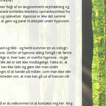
iver fulgt af en langsommere vejrtrækning og
etilstand bortledes klientens opmærksomhed fra
er og oplevelser. Hypnose er ikke det samme
at gøre sig parat til arbejdet under hypnosen.
 og tillid - og hertil kommer en vis indsigt i
e. Derfor vil hypnose aldrig foregå i de første
elige vi, hver især, er overfor hypnose - nogle
le del er slet ikke modtagelige. Fakta er, at
t kan ikke lade sig gøre idet man under
ges til at handle på måder, som man ikke ville
visheden om, at man kan gå ud af trancen når
å er du velkommen til at
kontakte mig her
. Ring