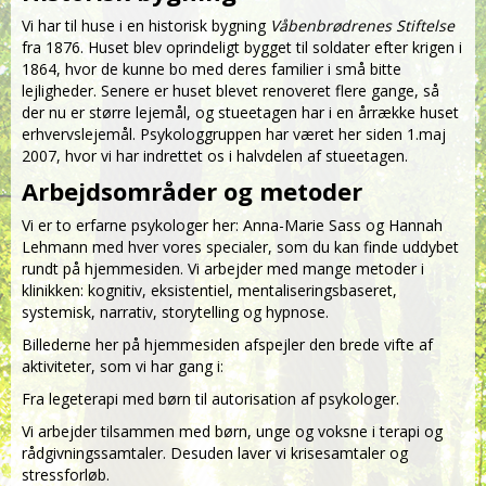
Vi har til huse i en historisk bygning
Våbenbrødrenes Stiftelse
fra 1876. Huset blev oprindeligt bygget til soldater efter krigen i
1864, hvor de kunne bo med deres familier i små bitte
lejligheder. Senere er huset blevet renoveret flere gange, så
der nu er større lejemål, og stueetagen har i en årrække huset
erhvervslejemål. Psykologgruppen har været her siden 1.maj
2007, hvor vi har indrettet os i halvdelen af stueetagen.
Arbejdsområder og metoder
Vi er to erfarne psykologer her: Anna-Marie Sass og Hannah
Lehmann med hver vores specialer, som du kan finde uddybet
rundt på hjemmesiden. Vi arbejder med mange metoder i
klinikken: kognitiv, eksistentiel, mentaliseringsbaseret,
systemisk, narrativ, storytelling og hypnose.
Billederne her på hjemmesiden afspejler den brede vifte af
aktiviteter, som vi har gang i:
Fra legeterapi med børn til autorisation af psykologer.
Vi arbejder tilsammen med børn, unge og voksne i terapi og
rådgivningssamtaler. Desuden laver vi krisesamtaler og
stressforløb.